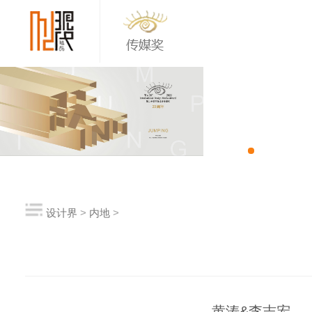
设计界
>
内地
>
黄涛&李志宏